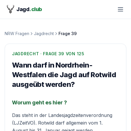
Jagd
.club
NRW Fragen
Jagdrecht
Frage
39
JAGDRECHT
· FRAGE
39
VON 125
Wann darf in Nordrhein-
Westfalen die Jagd auf Rotwild
ausgeübt werden?
Worum geht es hier ?
Das steht in der
Landesjagdzeitenverordnung
(LJZeitVO). Rotwild darf allgemein vom 1.
August bis 31. Januar gejagt werden,