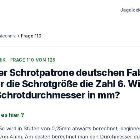
Jagdlock
technik
Frage
110
IK
· FRAGE
110
VON 125
er Schrotpatrone deutschen Fa
ür die Schrotgröße die Zahl 6. W
 Schrotdurchmesser in mm?
es hier ?
ße wird in Stufen von 0,25mm abwärts berechnet, beginne
von 4mm. Am besten berechnet man den Durchmesser du