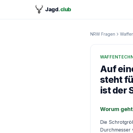
Jagd
.club
NRW Fragen
Waffen
WAFFENTECHN
Auf ein
steht f
ist der
Worum geht 
Die Schrotgrö
Durchmesser 