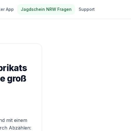
er App
Jagdschein NRW Fragen
Support
brikats
ie groß
nd mit einem
rch Abzählen: