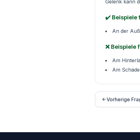
Gelenk kann di
✔️ Beispiele
An der Auße
❌ Beispiele 
Am Hinterl
Am Schädel
Vorherige Fra