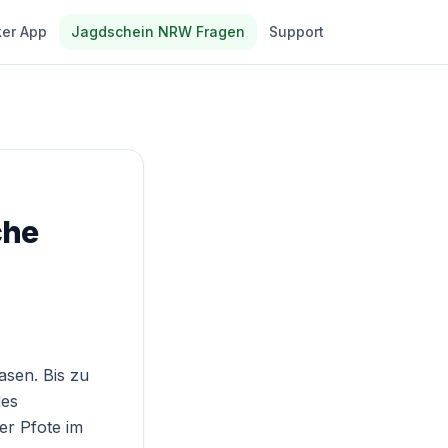
er App
Jagdschein NRW Fragen
Support
che
asen. Bis zu
des
er Pfote im