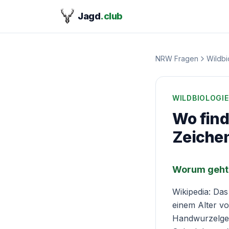
Jagd
.club
NRW Fragen
Wildbi
WILDBIOLOGIE
Wo find
Zeiche
Worum geht 
Wikipedia: Das
einem Alter v
Handwurzelgele