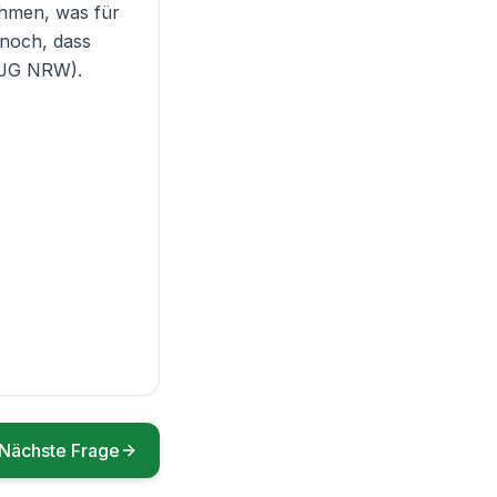
hmen, was für
 noch, dass
LJG NRW
).
Nächste Frage