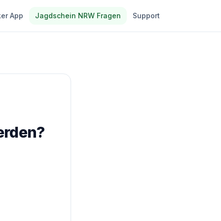
er App
Jagdschein NRW Fragen
Support
erden?