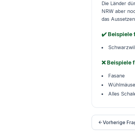
Die Länder dü
NRW aber noch 
das Aussetzen 
✔️ Beispiele
Schwarzwil
❌ Beispiele 
Fasane
Wühlmäus
Alles Schal
Vorherige Fra