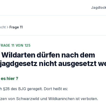
Jagdlock
echt
Frage
11
 FRAGE
11
VON 125
 Wildarten dürfen nach dem
agdgesetz nicht ausgesetzt w
es hier ?
ch
§28 des BJG
geregelt. Dort heißt es:
tzen von Schwarzwild und Wildkaninchen ist verboten.